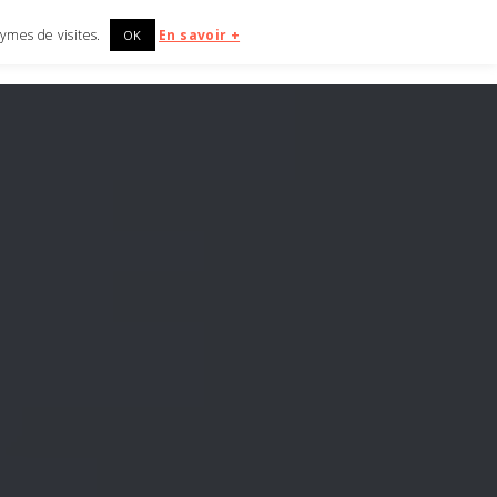
onymes de visites.
En savoir +
OK
CUEIL
CARRIÈRES
NEWS
CONTACT