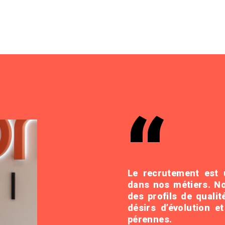
Le recrutement est u
dans nos métiers. N
des profils de qualit
désirs d’évolution e
pérennes.